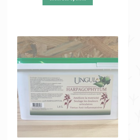
était :
est :
46,99 €.
35,24 €.