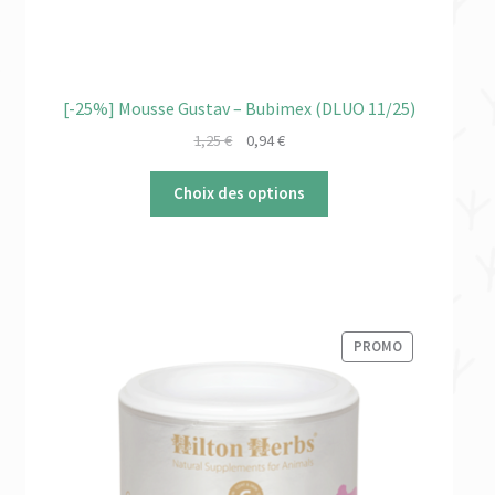
[-25%] Mousse Gustav – Bubimex (DLUO 11/25)
Le
Le
1,25
€
0,94
€
prix
prix
initial
actuel
Choix des options
était :
est :
1,25 €.
0,94 €.
PRODUIT
PROMO
EN
PROMOTION