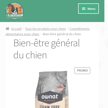
Aller
Aller
à
au
Menu
la
contenu
navigation
Ouvrir
Cheval
Accueil
Tous les produits pour chien
Compléments
le
alimentaires pour chien
Bien-être général du chien
Bien-être général
menu
Ouvrir
Chien
enfant
le
du chien
menu
Ouvrir
Chat
enfant
le
menu
Ouvrir
Petits animaux de ferme
enfant
PRODUIT
PROMO
le
EN
menu
Ouvrir
Autres
PROMOTION
enfant
le
menu
Ouvrir
Marques
enfant
le
menu
Ouvrir
★ PROMO ★