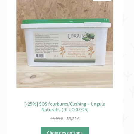
EN
PROMOTION
[-25%] SOS fourbures/Cushing – Ungula
Naturalis (DLUO 07/25)
Le
Le
46,99
€
35,24
€
prix
prix
initial
actuel
Choix des options