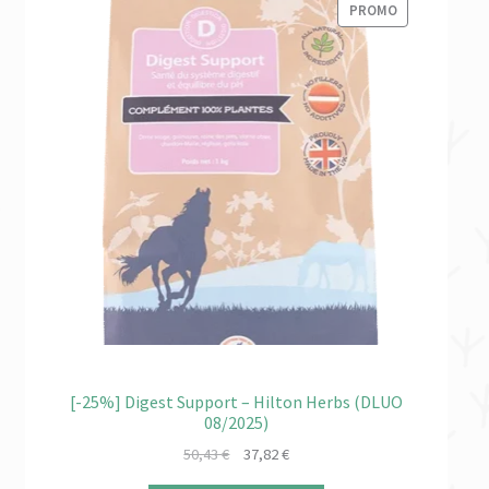
PRODUIT
PROMO
EN
PROMOTION
[-25%] Digest Support – Hilton Herbs (DLUO
08/2025)
Le
Le
50,43
€
37,82
€
prix
prix