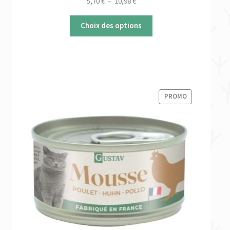
Plage
5,70
€
–
10,98
€
de
prix :
Choix des options
5,70 €
à
10,98 €
PRODUIT
PROMO
EN
PROMOTION