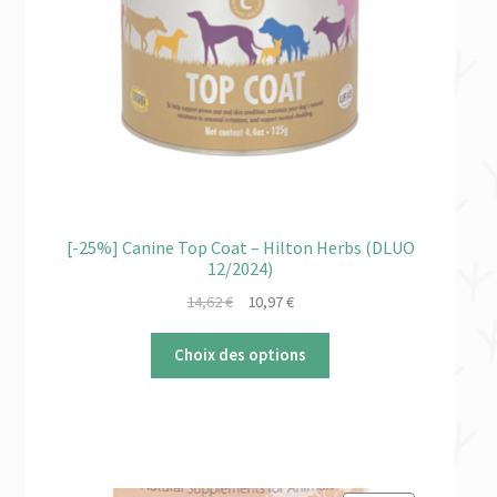
[-25%] Canine Top Coat – Hilton Herbs (DLUO
12/2024)
Le
Le
14,62
€
10,97
€
prix
prix
initial
actuel
Choix des options
était :
est :
14,62 €.
10,97 €.