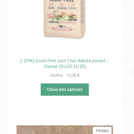
enfant
le
menu
✉ Contactez-nous
enfant
[-25%] Grain Free Just Chat Adulte poulet –
Ownat (DLUO 11/25)
Le
Le
23,00
€
17,25
€
prix
prix
initial
actuel
Choix des options
était :
est :
23,00 €.
17,25 €.
PRODUIT
PROMO