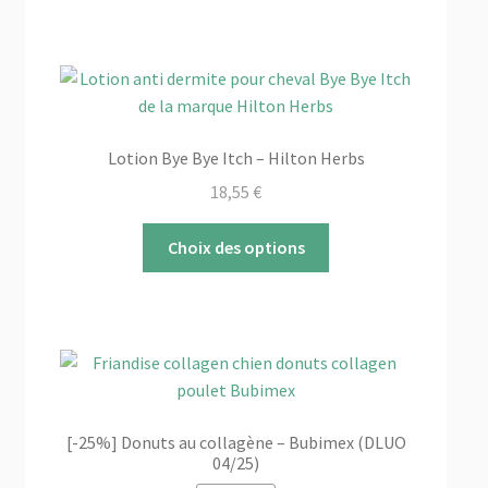
a
plusieurs
variations.
Les
options
peuvent
Lotion Bye Bye Itch – Hilton Herbs
être
18,55
€
choisies
sur
Ce
Choix des options
la
produit
page
a
du
plusieurs
produit
variations.
Les
options
peuvent
[-25%] Donuts au collagène – Bubimex (DLUO
être
04/25)
choisies