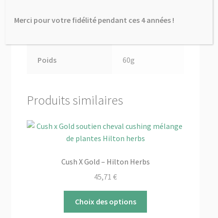
Merci pour votre fidélité pendant ces 4 années !
Poids
ND
Poids
60g
Produits similaires
Cush X Gold – Hilton Herbs
45,71
€
Ce
Choix des options
produit