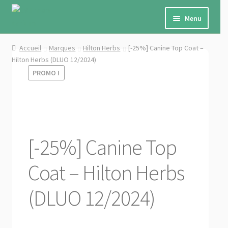
Aller
Aller
à
au
Menu
la
contenu
navigation
Ouvrir
Cheval
Accueil
Marques
Hilton Herbs
[-25%] Canine Top Coat –
le
Hilton Herbs (DLUO 12/2024)
menu
Ouvrir
PROMO !
Chien
enfant
le
menu
Ouvrir
Chat
enfant
le
menu
Ouvrir
Petits animaux de ferme
enfant
le
[-25%] Canine Top
menu
Ouvrir
Autres
enfant
Coat – Hilton Herbs
le
menu
Ouvrir
Marques
(DLUO 12/2024)
enfant
le
menu
Ouvrir
★ PROMO ★
enfant
le