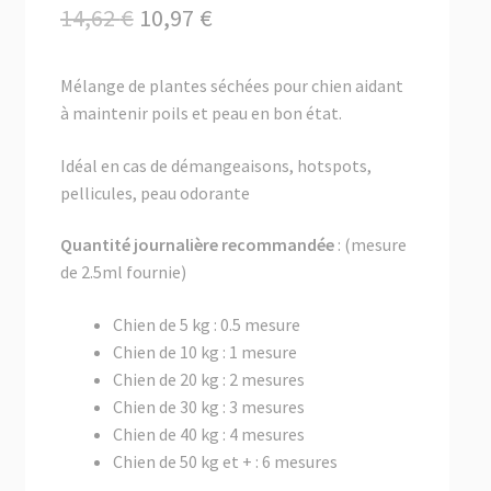
menu
Le
Le
14,62
€
10,97
€
✉ Contactez-nous
enfant
prix
prix
Mélange de plantes séchées pour chien aidant
initial
actuel
à maintenir poils et peau en bon état.
était :
est :
Idéal en cas de démangeaisons, hotspots,
14,62 €.
10,97 €.
pellicules, peau odorante
Quantité journalière recommandée
: (mesure
de 2.5ml fournie)
Chien de 5 kg : 0.5 mesure
Chien de 10 kg : 1 mesure
Chien de 20 kg : 2 mesures
Chien de 30 kg : 3 mesures
Chien de 40 kg : 4 mesures
Chien de 50 kg et + : 6 mesures