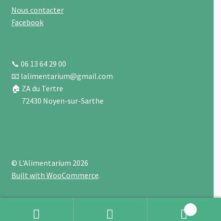
Nous contacter
Facebook
📞 06 13 64 29 00
📧 lalimentarium@gmail.com
🏠 ZA du Tertre
72430 Noyen-sur-Sarthe
© L'Alimentarium 2026
Built with WooCommerce
.
0
Recherche
Recherche