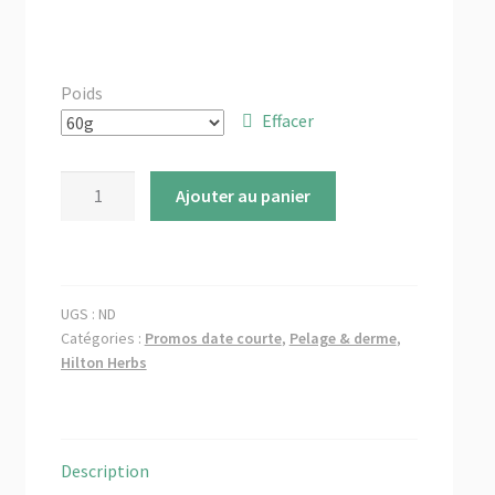
Poids
Effacer
quantité
Ajouter au panier
de
[-25%]
Canine
Top
UGS :
ND
Coat
Catégories :
Promos date courte
,
Pelage & derme
,
-
Hilton Herbs
Hilton
Herbs
(DLUO
12/2024)
Description