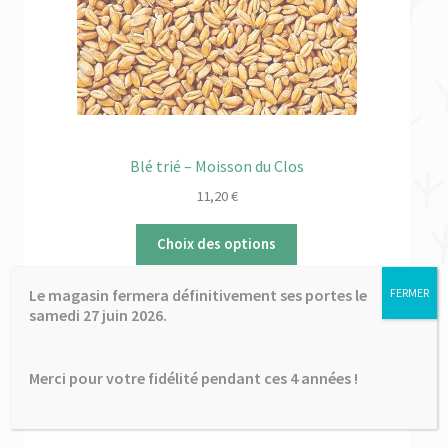
enfant
CGP Horse Feed
Destrier
Dynavena
Blé trié – Moisson du Clos
11,20
€
Harmonie Nutrition Équine
Choix des options
Hilton Herbs
Le magasin fermera définitivement ses portes le
FERMER
Moisson du Clos
samedi 27 juin 2026.
Ownat
Merci pour votre fidélité pendant ces 4 années !
Pure Feed