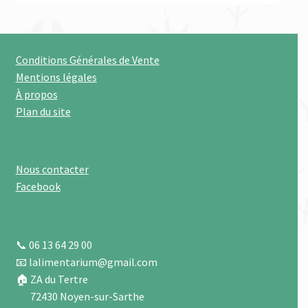
Ravene
Red Horse Products
Conditions Générales de Vente
Mentions légales
Reverdy
À propos
Plan du site
Ungula Naturalis
Versele-Laga
Nous contacter
Facebook
Zolux
Ouvrir
★ PROMO ★
le
📞 06 13 64 29 00
menu
📧 lalimentarium@gmail.com
✉ Contactez-nous
enfant
🏠 ZA du Tertre
72430 Noyen-sur-Sarthe