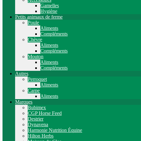
Gamelles
Hygiène
Petits animaux de ferme
Poule
Aliments
Compléments
Chèvre
Aliments
Compléments
Mouton
Aliments
Compléments
Autres
Perroquet
Aliments
Carpe
Aliments
Marques
Bubimex
CGP Horse Feed
Destrier
Dynavena
Harmonie Nutrition Équine
Hilton Herbs