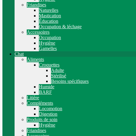
Friandises
Naturelles
Mastication
Éducation
Occupation & léchage
Accessoires
Occupation
Hygiène
Gamelles
Chat
Aliments
Croquettes
Adulte
Stérilisé
Besoins spécifiques
Humide
BARF
Litière
Compléments
Locomotion
Digestion
Produits de soin
Hygiène
Friandises
Accessoires