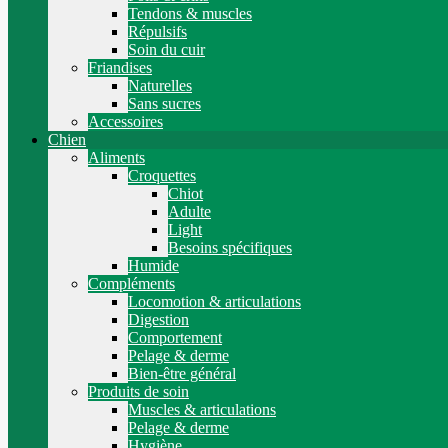
Tendons & muscles
Répulsifs
Soin du cuir
Friandises
Naturelles
Sans sucres
Accessoires
Chien
Aliments
Croquettes
Chiot
Adulte
Light
Besoins spécifiques
Humide
Compléments
Locomotion & articulations
Digestion
Comportement
Pelage & derme
Bien-être général
Produits de soin
Muscles & articulations
Pelage & derme
Hygiène