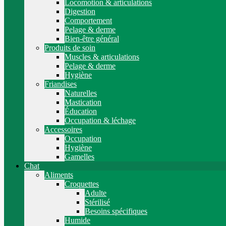
Locomotion & articulations
Digestion
Comportement
Pelage & derme
Bien-être général
Produits de soin
Muscles & articulations
Pelage & derme
Hygiène
Friandises
Naturelles
Mastication
Éducation
Occupation & léchage
Accessoires
Occupation
Hygiène
Gamelles
Chat
Aliments
Croquettes
Adulte
Stérilisé
Besoins spécifiques
Humide