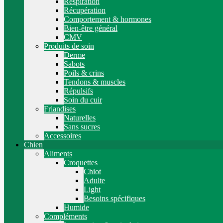
Respiration
Récupération
Comportement & hormones
Bien-être général
CMV
Produits de soin
Derme
Sabots
Poils & crins
Tendons & muscles
Répulsifs
Soin du cuir
Friandises
Naturelles
Sans sucres
Accessoires
Chien
Aliments
Croquettes
Chiot
Adulte
Light
Besoins spécifiques
Humide
Compléments