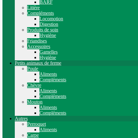
BARF
Litière
Compléments
Locomotion
Digestion
Produits de soin
Hygiène
Friandises
Accessoires
Gamelles
Hygiène
Petits animaux de ferme
Poule
Aliments
Compléments
Chèvre
Aliments
Compléments
Mouton
Aliments
Compléments
Autres
Perroquet
Aliments
Carpe