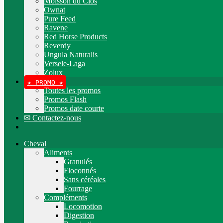
Moisson du Clos
Ownat
Pure Feed
Ravene
Red Horse Products
Reverdy
Ungula Naturalis
Versele-Laga
Zolux
★ PROMO ★
Toutes les promos
Promos Flash
Promos date courte
✉ Contactez-nous
Cheval
Aliments
Granulés
Floconnés
Sans céréales
Fourrage
Compléments
Locomotion
Digestion