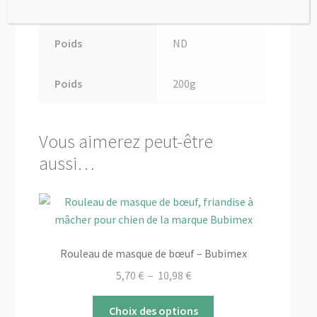
Poids
ND
Poids
200g
Vous aimerez peut-être
aussi…
Rouleau de masque de bœuf – Bubimex
Plage
5,70
€
–
10,98
€
de
Ce
prix :
Choix des options