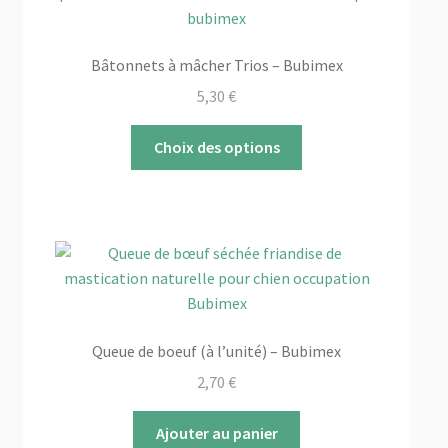
Bâtonnets à mâcher Trios – Bubimex
5,30
€
Ce
Choix des options
produit
a
plusieurs
variations.
Les
options
peuvent
être
Queue de boeuf (à l’unité) – Bubimex
choisies
2,70
€
sur
la
Ajouter au panier
page