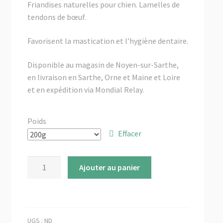
menu
Friandises naturelles pour chien. Lamelles de
✉ Contactez-nous
enfant
tendons de bœuf.
Favorisent la mastication et l’hygiène dentaire.
Disponible au magasin de Noyen-sur-Sarthe,
en livraison en Sarthe, Orne et Maine et Loire
et en expédition via Mondial Relay.
Poids
Effacer
quantité
Ajouter au panier
de
Tendons
de
boeuf
UGS :
ND