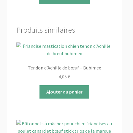
produit
5,70 €
a
à
plusieurs
10,98 €
variations.
Produits similaires
Les
options
peuvent
être
choisies
Tendon d’Achille de bœuf – Bubimex
sur
la
4,05
€
page
du
Ajouter au panier
produit