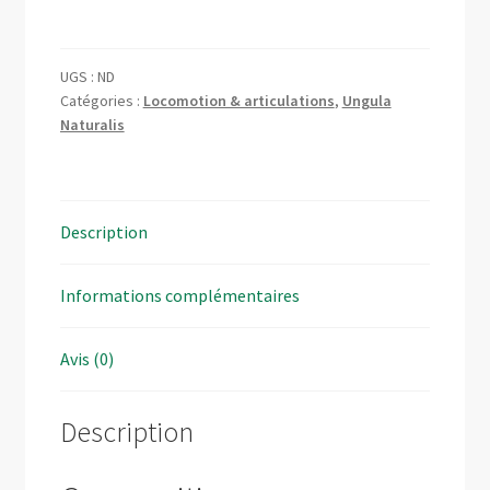
SOS
Arthrose
-
UGS :
ND
Ungula
Catégories :
Locomotion & articulations
,
Ungula
Naturalis
Naturalis
Description
Informations complémentaires
Avis (0)
Description