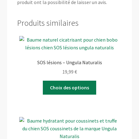
produit ont la possibilité de laisser un avis.
Produits similaires
SOS lésions – Ungula Naturalis
19,99
€
Ce
Choix des options
produit
a
plusieurs
variations.
Les
options
peuvent