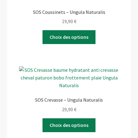
être
SOS Coussinets – Ungula Naturalis
choisies
19,90
€
sur
la
Ce
Choix des options
page
produit
du
a
produit
plusieurs
variations.
Les
options
peuvent
être
SOS Crevasse – Ungula Naturalis
choisies
29,90
€
sur
la
Ce
Choix des options
page
produit
du
a