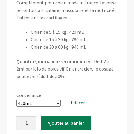
menu
Complément pour chien made in France. Favorise
✉ Contactez-nous
enfant
le confort articulaire, musculaire et la motricité .
Entretient les cartilages.
Chien de 5 à 15 kg : 420 mL
Chien de 15 à 30 kg : 780 mL
Chien de 30 à 60 kg : 940 mL
Quantité journalière recommandée
: De 1.2 à
2ml par kilo de poids vif. En entretien, le dosage
peut être réduit de 50%.
Contenance
Effacer
quantité
Ajouter au panier
de