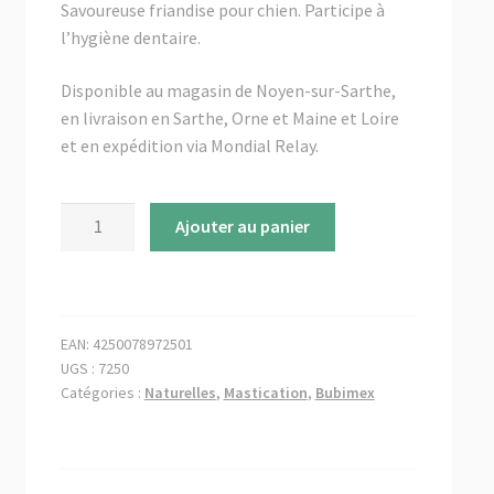
menu
Savoureuse friandise pour chien. Participe à
✉ Contactez-nous
enfant
l’hygiène dentaire.
Disponible au magasin de Noyen-sur-Sarthe,
en livraison en Sarthe, Orne et Maine et Loire
et en expédition via Mondial Relay.
quantité
Ajouter au panier
de
Queue
de
boeuf
EAN:
4250078972501
(à
UGS :
7250
l'unité)
Catégories :
Naturelles
,
Mastication
,
Bubimex
-
Bubimex