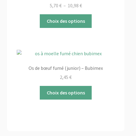
Plage
5,70
€
–
10,98
€
de
Ce
prix :
Choix des options
produit
5,70 €
a
à
plusieurs
10,98 €
variations.
Les
options
Os de bœuf fumé (junior) – Bubimex
peuvent
2,45
€
être
choisies
Ce
Choix des options
sur
produit
la
a
page
plusieurs
du
variations.
produit
Les
options