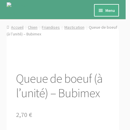
Aller
Aller
à
au
Menu
la
contenu
navigation
Ouvrir
Cheval
Accueil
Chien
Friandises
Mastication
Queue de boeuf
le
(à l’unité) – Bubimex
menu
Ouvrir
Chien
enfant
le
menu
Ouvrir
Chat
enfant
le
menu
Ouvrir
Petits animaux de ferme
Queue de boeuf (à
enfant
le
menu
Ouvrir
Autres
l’unité) – Bubimex
enfant
le
menu
Ouvrir
Marques
enfant
le
2,70
€
menu
Ouvrir
★ PROMO ★
enfant
le