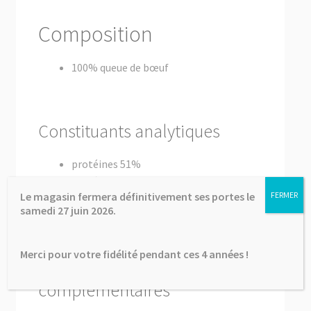
Composition
100% queue de bœuf
Constituants analytiques
protéines 51%
matières grasses 15%
Le magasin fermera définitivement ses portes le
FERMER
cendres brutes 23,2%
samedi 27 juin 2026.
cellulose brute 1,7%
humidité 10,2%
Merci pour votre fidélité pendant ces 4 années !
Informations
complémentaires