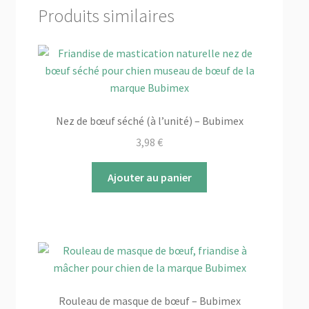
variations.
Produits similaires
Les
options
peuvent
être
choisies
sur
Nez de bœuf séché (à l’unité) – Bubimex
la
page
3,98
€
du
produit
Ajouter au panier
Rouleau de masque de bœuf – Bubimex