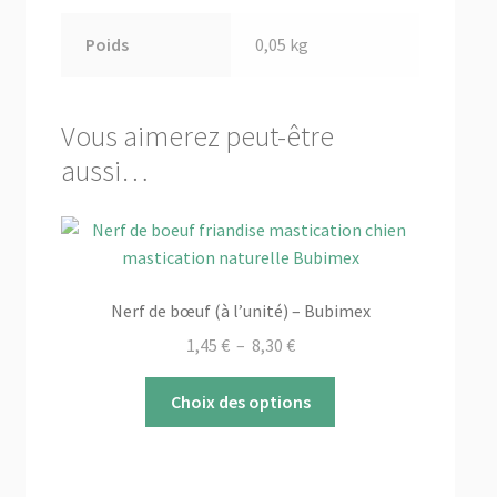
Poids
0,05 kg
Vous aimerez peut-être
aussi…
Nerf de bœuf (à l’unité) – Bubimex
Plage
1,45
€
–
8,30
€
de
Ce
prix :
Choix des options
produit
1,45 €
a
à
plusieurs
8,30 €