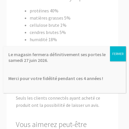
protéines 40%
matières grasses 5%
cellulose brute 1%
cendres brutes 5%
humidité 18%
Avis
Le magasin fermera définitivement ses portes le
FERMER
samedi 27 juin 2026.
Il n’y a pas encore d’avis.
Merci pour votre fidélité pendant ces 4 années !
Seuls les clients connectés ayant acheté ce
produit ont la possibilité de laisser un avis.
Vous aimerez peut-être