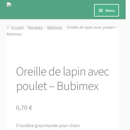
Aller
Aller
à
au
Menu
la
contenu
navigation
Ouvrir
Cheval
Accueil
Marques
Bubimex
Oreille de lapin avec poulet –
le
Bubimex
menu
Ouvrir
Chien
enfant
le
menu
Ouvrir
Chat
enfant
le
Oreille de lapin avec
menu
Ouvrir
Petits animaux de ferme
enfant
le
poulet – Bubimex
menu
Ouvrir
Autres
enfant
le
menu
Ouvrir
Marques
0,70
€
enfant
le
menu
Ouvrir
★ PROMO ★
enfant
le
Friandise gourmande pour chien.