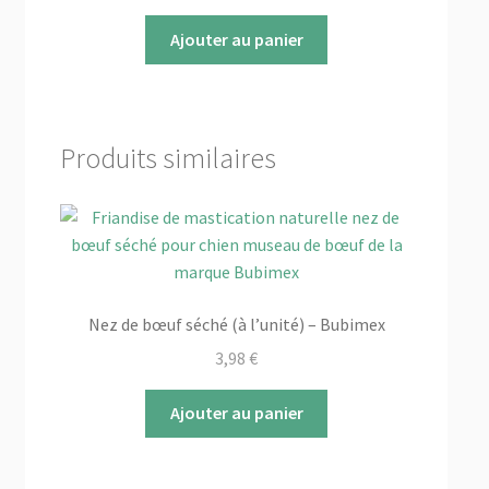
sur
Ajouter au panier
la
page
du
produit
Produits similaires
Nez de bœuf séché (à l’unité) – Bubimex
3,98
€
Ajouter au panier