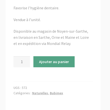
menu
✉ Contactez-nous
enfant
Favorise l’hygiène dentaire.
Vendue à l’unité.
Disponible au magasin de Noyen-sur-Sarthe,
en livraison en Sarthe, Orne et Maine et Loire
et en expédition via Mondial Relay.
quantité
Ajouter au panier
de
Oreille
de
lapin
UGS :
572
avec
Catégories :
Naturelles
,
Bubimex
poulet
-
Bubimex