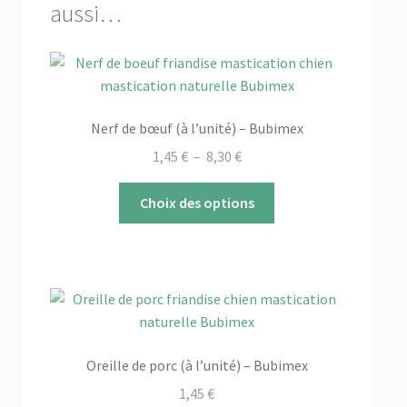
aussi…
Nerf de bœuf (à l’unité) – Bubimex
Plage
1,45
€
–
8,30
€
de
Ce
prix :
Choix des options
produit
1,45 €
a
à
plusieurs
8,30 €
variations.
Les
options
peuvent
Oreille de porc (à l’unité) – Bubimex
être
1,45
€
choisies