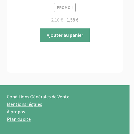
PROMO !
Le
Le
2,10
€
1,58
€
prix
prix
initial
actuel
Ajouter au panier
était :
est :
2,10 €.
1,58 €.
Conditions Générales de Vente
Mentions légales
À propos
Plan du site