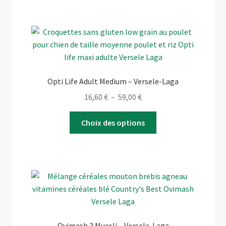
plusieurs
variations.
Les
options
peuvent
être
Opti Life Adult Medium – Versele-Laga
choisies
Plage
16,60
€
–
59,00
€
sur
de
la
Ce
prix :
Choix des options
page
produit
16,60 €
du
a
à
produit
plusieurs
59,00 €
variations.
Les
options
peuvent
être
Ovimash 3 Muesli – Versele-Laga