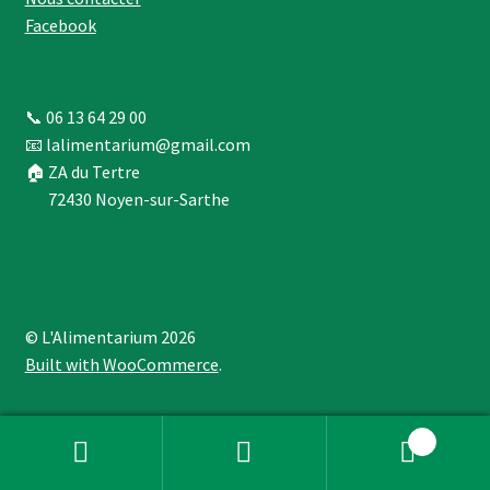
Facebook
📞 06 13 64 29 00
📧 lalimentarium@gmail.com
🏠 ZA du Tertre
72430 Noyen-sur-Sarthe
© L'Alimentarium 2026
Built with WooCommerce
.
0
Recherche
Recherche