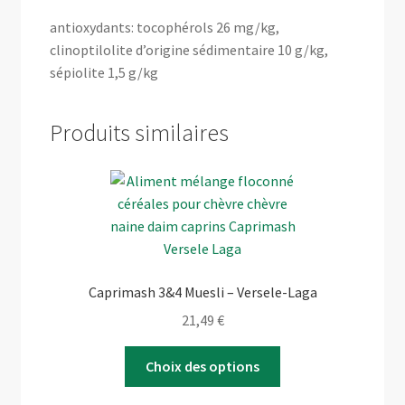
antioxydants: tocophérols 26 mg/kg,
clinoptilolite d’origine sédimentaire 10 g/kg,
sépiolite 1,5 g/kg
Produits similaires
Caprimash 3&4 Muesli – Versele-Laga
21,49
€
Ce
Choix des options
produit
a