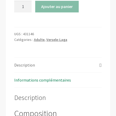
quantité
Ajouter au panier
de
Opti
Life
Adult
UGS :
431146
Mini
Catégories :
Adulte
,
Versele-Laga
-
Versele-
Laga
Description
Informations complémentaires
Description
Composition