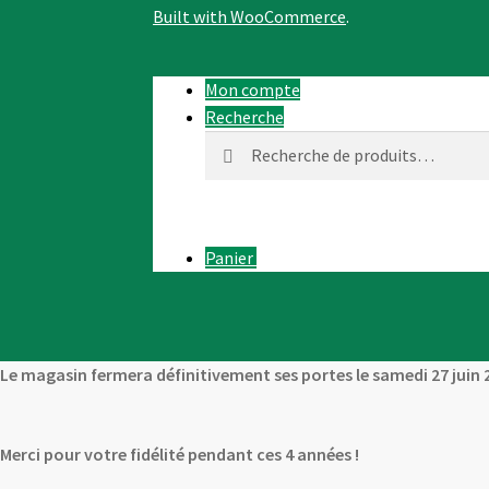
Built with WooCommerce
.
Mon compte
Recherche
Recherche
Recherche
pour :
Panier
0
Le magasin fermera définitivement ses portes le samedi 27 juin 
Merci pour votre fidélité pendant ces 4 années !