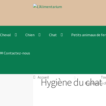
Aller
Aller
à
au
la
contenu
navigation
Cheval
Chien
Chat
Petits animaux de fe
✉ Contactez-nous
Accueil
Tou
Hygiène du chat
Hygiène du c