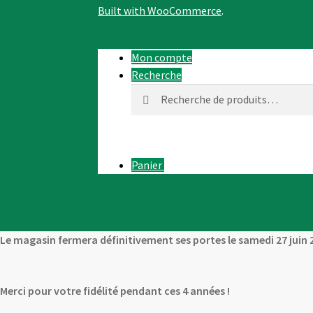
Built with WooCommerce
.
Mon compte
Recherche
Recherche
Recherche
pour :
Panier
0
Le magasin fermera définitivement ses portes le samedi 27 juin 
Merci pour votre fidélité pendant ces 4 années !