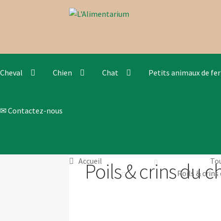
Aller
Aller
à
au
la
contenu
navigation
Cheval
Chien
Chat
Petits animaux de fe
✉ Contactez-nous
Accueil
Tou
Poils & crins du c
Poils & crins