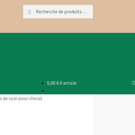
Recherche
Recherche
pour :
0,00
€
0 article
s de soin pour cheval