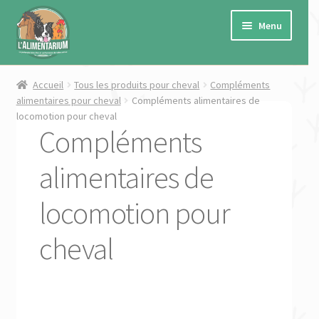
Aller
Aller
à
au
Menu
la
contenu
navigation
Ouvrir
Cheval
Accueil
Tous les produits pour cheval
Compléments
le
alimentaires pour cheval
Compléments alimentaires de
menu
locomotion pour cheval
Ouvrir
Chien
Compléments
enfant
le
menu
Ouvrir
Chat
alimentaires de
enfant
le
menu
Ouvrir
Petits animaux de ferme
locomotion pour
enfant
le
menu
Ouvrir
Autres
cheval
enfant
le
menu
Ouvrir
Marques
enfant
le
menu
Ouvrir
★ PROMO ★