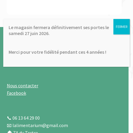
enfant
le
menu
✉ Contactez-nous
enfant
Le magasin fermera définitivement ses portes le
FERMER
samedi 27 juin 2026.
Conditions Générales de Vente
Mentions légales
Merci pour votre fidélité pendant ces 4 années !
À propos
Plan du site
Nous contacter
Facebook
📞 06 13 64 29 00
📧 lalimentarium@gmail.com
🏠 ZA du Tertre