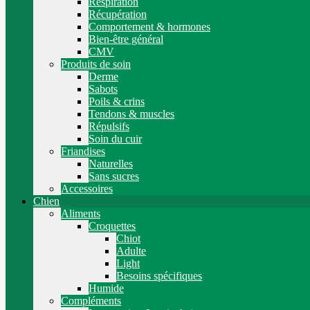
Respiration
Récupération
Comportement & hormones
Bien-être général
CMV
Produits de soin
Derme
Sabots
Poils & crins
Tendons & muscles
Répulsifs
Soin du cuir
Friandises
Naturelles
Sans sucres
Accessoires
Chien
Aliments
Croquettes
Chiot
Adulte
Light
Besoins spécifiques
Humide
Compléments