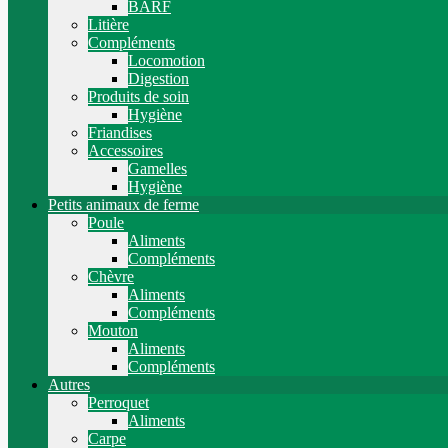
BARF
Litière
Compléments
Locomotion
Digestion
Produits de soin
Hygiène
Friandises
Accessoires
Gamelles
Hygiène
Petits animaux de ferme
Poule
Aliments
Compléments
Chèvre
Aliments
Compléments
Mouton
Aliments
Compléments
Autres
Perroquet
Aliments
Carpe