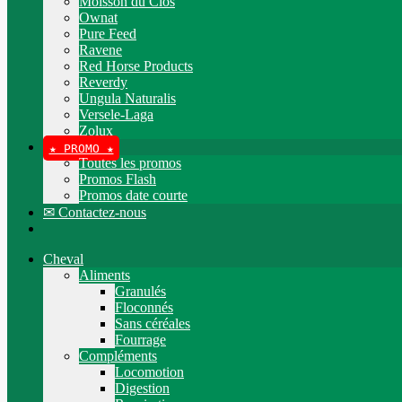
Moisson du Clos
Ownat
Pure Feed
Ravene
Red Horse Products
Reverdy
Ungula Naturalis
Versele-Laga
Zolux
★ PROMO ★
Toutes les promos
Promos Flash
Promos date courte
✉ Contactez-nous
Cheval
Aliments
Granulés
Floconnés
Sans céréales
Fourrage
Compléments
Locomotion
Digestion