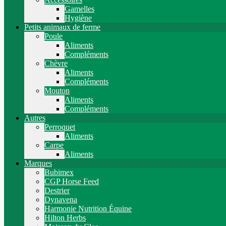
Gamelles
Hygiène
Petits animaux de ferme
Poule
Aliments
Compléments
Chèvre
Aliments
Compléments
Mouton
Aliments
Compléments
Autres
Perroquet
Aliments
Carpe
Aliments
Marques
Bubimex
CGP Horse Feed
Destrier
Dynavena
Harmonie Nutrition Équine
Hilton Herbs