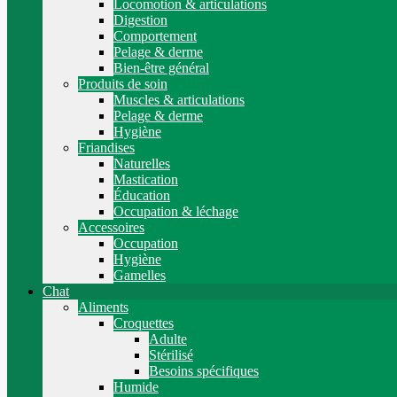
Locomotion & articulations
Digestion
Comportement
Pelage & derme
Bien-être général
Produits de soin
Muscles & articulations
Pelage & derme
Hygiène
Friandises
Naturelles
Mastication
Éducation
Occupation & léchage
Accessoires
Occupation
Hygiène
Gamelles
Chat
Aliments
Croquettes
Adulte
Stérilisé
Besoins spécifiques
Humide