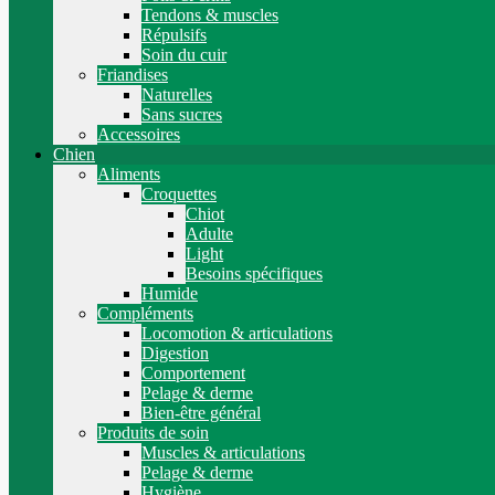
Tendons & muscles
Répulsifs
Soin du cuir
Friandises
Naturelles
Sans sucres
Accessoires
Chien
Aliments
Croquettes
Chiot
Adulte
Light
Besoins spécifiques
Humide
Compléments
Locomotion & articulations
Digestion
Comportement
Pelage & derme
Bien-être général
Produits de soin
Muscles & articulations
Pelage & derme
Hygiène