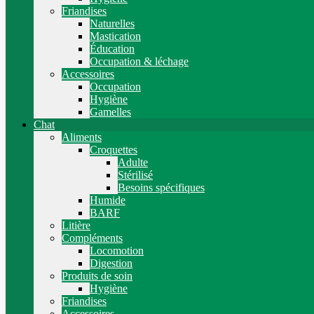
Friandises
Naturelles
Mastication
Éducation
Occupation & léchage
Accessoires
Occupation
Hygiène
Gamelles
Chat
Aliments
Croquettes
Adulte
Stérilisé
Besoins spécifiques
Humide
BARF
Litière
Compléments
Locomotion
Digestion
Produits de soin
Hygiène
Friandises
Accessoires