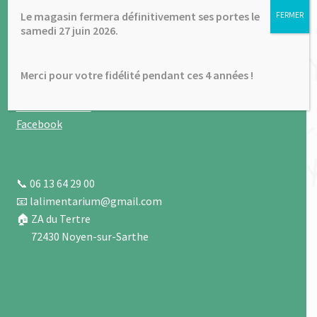
enfant
le
Mentions légales
Le magasin fermera définitivement ses portes le
FERMER
menu
✉ Contactez-nous
À propos
samedi 27 juin 2026.
enfant
Plan du site
Merci pour votre fidélité pendant ces 4 années !
Nous contacter
Facebook
📞 06 13 64 29 00
📧 lalimentarium@gmail.com
🏠 ZA du Tertre
72430 Noyen-sur-Sarthe